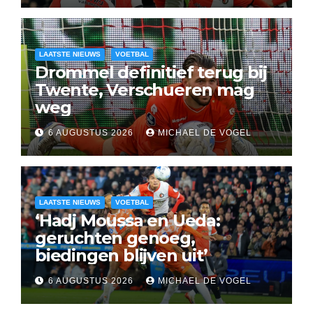
LAATSTE NIEUWS
VOETBAL
Drommel definitief terug bij
Twente, Verschueren mag
weg
6 AUGUSTUS 2026
MICHAEL DE VOGEL
LAATSTE NIEUWS
VOETBAL
‘Hadj Moussa en Ueda:
geruchten genoeg,
biedingen blijven uit’
6 AUGUSTUS 2026
MICHAEL DE VOGEL