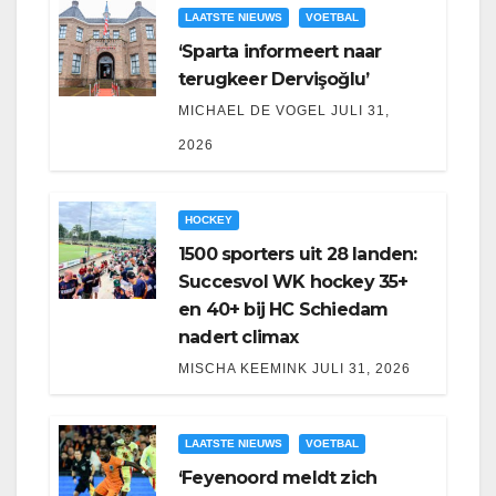
LAATSTE NIEUWS
VOETBAL
‘Sparta informeert naar
terugkeer Dervişoğlu’
MICHAEL DE VOGEL
JULI 31,
2026
HOCKEY
1500 sporters uit 28 landen:
Succesvol WK hockey 35+
en 40+ bij HC Schiedam
nadert climax
MISCHA KEEMINK
JULI 31, 2026
LAATSTE NIEUWS
VOETBAL
‘Feyenoord meldt zich