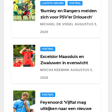
LAATSTE NIEUWS
VOETBAL
‘Burnley en Rangers melden
zich voor PSV’er Driouech’
MICHAEL DE VOGEL
AUGUSTUS 5,
2026
VOETBAL
Excelsior Maassluis en
Zwaluwen in evenwicht
MISCHA KEEMINK
AUGUSTUS 5,
2026
VOETBAL
Feyenoord: ‘Vijftal mag
uitkijken naar een nieuwe