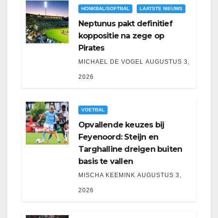
HONKBAL/SOFTBAL
LAATSTE NIEUWS
Neptunus pakt definitief
koppositie na zege op
Pirates
MICHAEL DE VOGEL
AUGUSTUS 3,
2026
VOETBAL
Opvallende keuzes bij
Feyenoord: Steijn en
Targhalline dreigen buiten
basis te vallen
MISCHA KEEMINK
AUGUSTUS 3,
2026