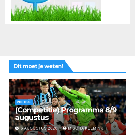
Dit moet je weten!
VOETBAL
(Competitie) Programma 8/9
augustus
6 AUGUSTUS 2026
MISCHA KEEMINK