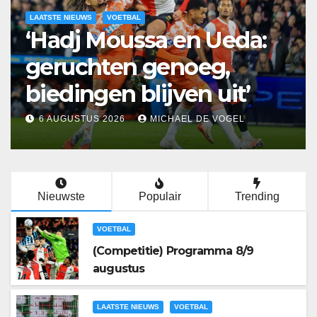
LAATSTE NIEUWS
VOETBAL
‘Hadj Moussa en Ueda:
geruchten genoeg,
biedingen blijven uit’
6 AUGUSTUS 2026
MICHAEL DE VOGEL
Nieuwste
Populair
Trending
VOETBAL
(Competitie) Programma 8/9
augustus
LAATSTE NIEUWS
VOETBAL